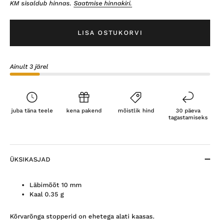
KM sisaldub hinnas.
Saatmise hinnakiri.
LISA OSTUKORVI
Ainult 3 järel
juba täna teele
kena pakend
mõistlik hind
30 päeva
tagastamiseks
ÜKSIKASJAD
Läbimõõt 10 mm
Kaal 0.35 g
Kõrvarõnga stopperid on ehetega alati kaasas.