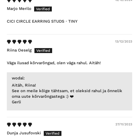
Marjo Merilo
CICI CIRCLE EARRING STUDS・TINY
13/12/2023
Riina Oeselg
Väga ilusad kõrvarõngad, olen väga rahul. Aitäh!
wodal:
Aitäh, Riina!
See on meile kõige tähtsam, et oleksid rahul ja õnnelik
oma uute kõrvarõngastega :) ❤️
Gerli
27/11/2023
Dunja Jusufovski