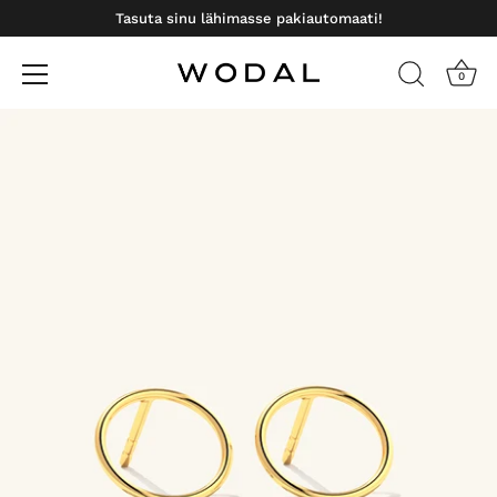
Tasuta sinu lähimasse pakiautomaati!
0
Otse
sisu
juurde