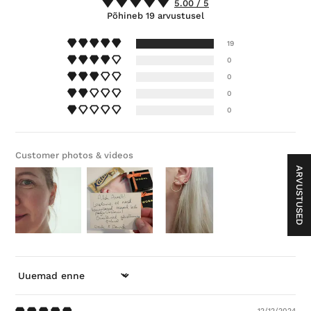
5.00 / 5
Põhineb 19 arvustusel
19
0
0
0
0
Customer photos & videos
ARVUSTUSED
SORTEERI
12/12/2024