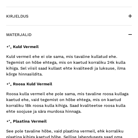
KIRJELDUS
MATERJALID
⋆⁺₊ Kuld Vermeil
Kuld vermeil ehe ei ole sama, mis tavaline kullatud ehe.
Tegemist on hõbe ehtega, mis on kaetud korraliku 24k kulla
kihiga. Sel viisil saad kullast ehte kvaliteedi ja luksuse, ilma
kõrge hinnasildita.
⋆⁺₊ Roosa Kuld Vermeil
Roosa kulla vermeil ehe pole sama, mis tavaline roosa kullaga
kaetud ehe, vaid tegemist on hõbe ehtega, mis on kaetud
korraliku 18k roosa kulla kihiga. Saad kvaliteetse roosa kulla
ehte soojuse ja sära murdosa hinnaga.
⋆⁺₊ Plaatina Vermeil
See pole tavaline hõbe, vaid plaatina vermeil, ehk korraliku
plaatina kihiga kaetud hõbe. Sellise lahendusega saad oma