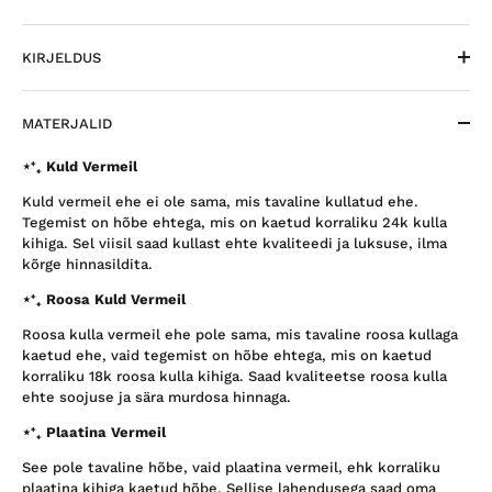
KIRJELDUS
MATERJALID
⋆⁺₊ Kuld Vermeil
Kuld vermeil ehe ei ole sama, mis tavaline kullatud ehe.
Tegemist on hõbe ehtega, mis on kaetud korraliku 24k kulla
kihiga. Sel viisil saad kullast ehte kvaliteedi ja luksuse, ilma
kõrge hinnasildita.
⋆⁺₊ Roosa Kuld Vermeil
Roosa kulla vermeil ehe pole sama, mis tavaline roosa kullaga
kaetud ehe, vaid tegemist on hõbe ehtega, mis on kaetud
korraliku 18k roosa kulla kihiga. Saad kvaliteetse roosa kulla
ehte soojuse ja sära murdosa hinnaga.
⋆⁺₊ Plaatina Vermeil
See pole tavaline hõbe, vaid plaatina vermeil, ehk korraliku
plaatina kihiga kaetud hõbe. Sellise lahendusega saad oma