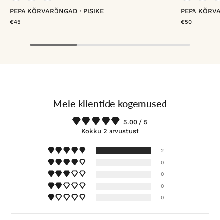
PEPA KÕRVARÕNGAD・PISIKE
PEPA KÕRV
€45
€50
Meie klientide kogemused
5.00 / 5
Kokku 2 arvustust
2
0
0
0
0