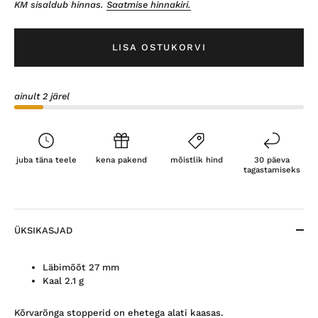
KM sisaldub hinnas.
Saatmise hinnakiri.
LISA OSTUKORVI
ainult 2 järel
juba täna teele
kena pakend
mõistlik hind
30 päeva
tagastamiseks
ÜKSIKASJAD
Läbimõõt 27 mm
Kaal 2.1 g
Kõrvarõnga stopperid on ehetega alati kaasas.