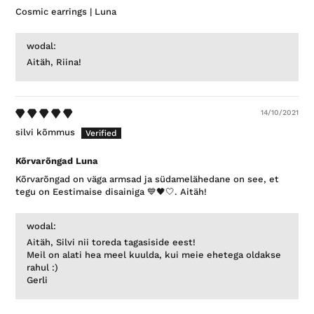
Cosmic earrings | Luna
wodal:
Aitäh, Riina!
14/10/2021
silvi kõmmus
Kõrvarõngad Luna
Kõrvarõngad on väga armsad ja südamelähedane on see, et
tegu on Eestimaise disainiga 💙🖤🤍. Aitäh!
wodal:
Aitäh, Silvi nii toreda tagasiside eest!
Meil on alati hea meel kuulda, kui meie ehetega oldakse
rahul :)
Gerli