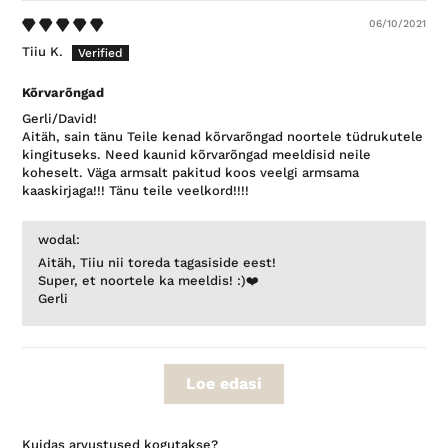
06/10/2021
Tiiu K.
Kõrvarõngad
Gerli/David!
Aitäh, sain tänu Teile kenad kõrvarõngad noortele tüdrukutele
kingituseks. Need kaunid kõrvarõngad meeldisid neile
koheselt. Väga armsalt pakitud koos veelgi armsama
kaaskirjaga!!! Tänu teile veelkord!!!!
wodal:
Aitäh, Tiiu nii toreda tagasiside eest!
Super, et noortele ka meeldis! :)❤️
Gerli
Loe edasi
Kuidas arvustused kogutakse?