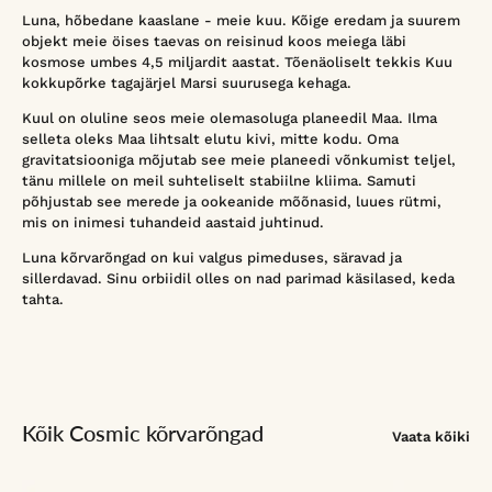
Luna, hõbedane kaaslane - meie kuu. Kõige eredam ja suurem
objekt meie öises taevas on reisinud koos meiega läbi
kosmose umbes 4,5 miljardit aastat. Tõenäoliselt tekkis Kuu
kokkupõrke tagajärjel Marsi suurusega kehaga.
Kuul on oluline seos meie olemasoluga planeedil Maa. Ilma
selleta oleks Maa lihtsalt elutu kivi, mitte kodu. Oma
gravitatsiooniga mõjutab see meie planeedi võnkumist teljel,
tänu millele on meil suhteliselt stabiilne kliima. Samuti
põhjustab see merede ja ookeanide mõõnasid, luues rütmi,
mis on inimesi tuhandeid aastaid juhtinud.
Luna kõrvarõngad on kui valgus pimeduses, säravad ja
sillerdavad. Sinu orbiidil olles on nad parimad käsilased, keda
tahta.
Kõik Cosmic kõrvarõngad
Vaata kõiki