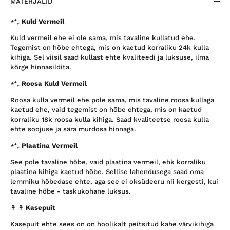
MATERJALID
⋆⁺₊ Kuld Vermeil
Kuld vermeil ehe ei ole sama, mis tavaline kullatud ehe.
Tegemist on hõbe ehtega, mis on kaetud korraliku 24k kulla
kihiga. Sel viisil saad kullast ehte kvaliteedi ja luksuse, ilma
kõrge hinnasildita.
⋆⁺₊ Roosa Kuld Vermeil
Roosa kulla vermeil ehe pole sama, mis tavaline roosa kullaga
kaetud ehe, vaid tegemist on hõbe ehtega, mis on kaetud
korraliku 18k roosa kulla kihiga. Saad kvaliteetse roosa kulla
ehte soojuse ja sära murdosa hinnaga.
⋆⁺₊ Plaatina Vermeil
See pole tavaline hõbe, vaid plaatina vermeil, ehk korraliku
plaatina kihiga kaetud hõbe. Sellise lahendusega saad oma
lemmiku hõbedase ehte, aga see ei oksüdeeru nii kergesti, kui
tavaline hõbe - taskukohane luksus.
↟ ↟
Kasepuit
Kasepuit ehte sees on on hoolikalt peitsitud kahe värvikihiga