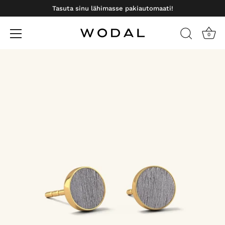
Tasuta sinu lähimasse pakiautomaati!
0
Otse
sisu
juurde