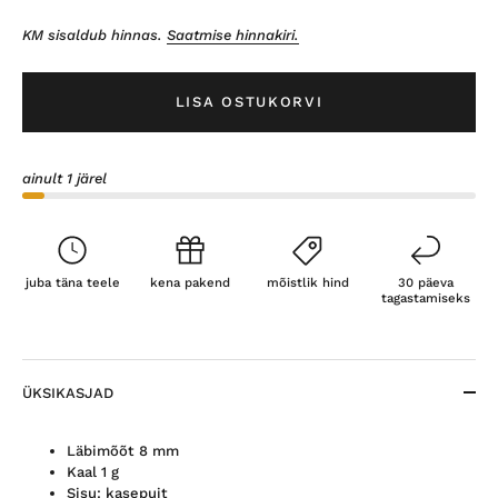
KM sisaldub hinnas.
Saatmise hinnakiri.
LISA OSTUKORVI
ainult 1 järel
juba täna teele
kena pakend
mõistlik hind
30 päeva
tagastamiseks
ÜKSIKASJAD
Läbimõõt 8 mm
Kaal 1 g
Sisu: kasepuit