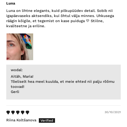
Luna
Luna on lihtne elegants, kuid pilkupüüdev detail. Sobib nii
igapäevaseks aktsendiks, kui õhtul välja minnes. Uhkusega
räägin kõigile, et tegemist on kase puiduga 💛 Stiilne,
kvaliteetne ja eriline.
wodal:
Aitäh, Maria!
Tõeliselt hea meel kuulda, et meie ehted nii palju rõõmu
toovad!
Gerli
30/10/2021
Riina Koltšanova