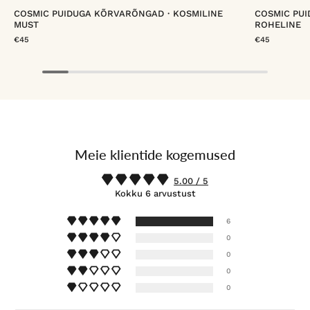
COSMIC PUIDUGA KÕRVARÕNGAD・KOSMILINE
COSMIC PU
MUST
ROHELINE
€45
€45
Meie klientide kogemused
5.00 / 5
Kokku 6 arvustust
6
0
0
0
0