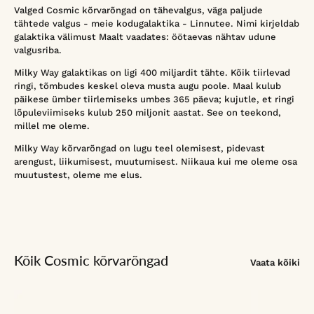
Valged Cosmic kõrvarõngad on tähevalgus, väga paljude
tähtede valgus - meie kodugalaktika - Linnutee. Nimi kirjeldab
galaktika välimust Maalt vaadates: öötaevas nähtav udune
valgusriba.
Milky Way galaktikas on ligi 400 miljardit tähte. Kõik tiirlevad
ringi, tõmbudes keskel oleva musta augu poole. Maal kulub
päikese ümber tiirlemiseks umbes 365 päeva; kujutle, et ringi
lõpuleviimiseks kulub 250 miljonit aastat. See on teekond,
millel me oleme.
Milky Way kõrvarõngad on lugu teel olemisest, pidevast
arengust, liikumisest, muutumisest. Niikaua kui me oleme osa
muutustest, oleme me elus.
Kõik Cosmic kõrvarõngad
Vaata kõiki