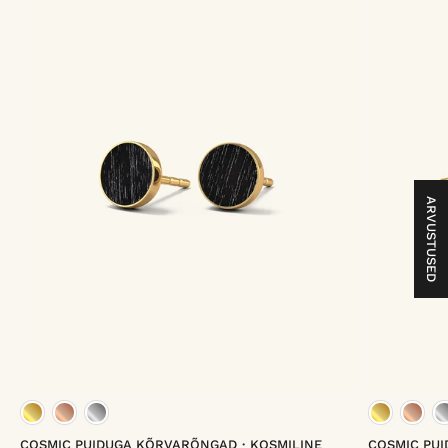
ARVUSTUSED
kuld vermeil
roosa kuld vermeil
plaatina vermeil
kuld
COSMIC PUIDUGA KÕRVARÕNGAD・KOSMILINE
COSMIC PU