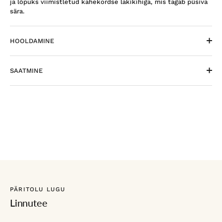
ja lõpuks viimistletud kahekordse lakikihiga, mis tagab püsiva
sära.
HOOLDAMINE
SAATMINE
PÄRITOLU LUGU
Linnutee