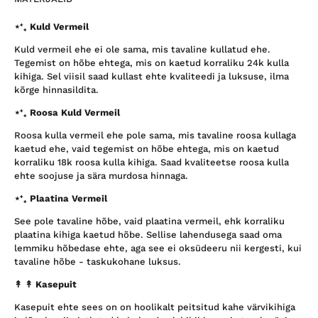
⋆⁺₊ Kuld Vermeil
Kuld vermeil ehe ei ole sama, mis tavaline kullatud ehe.
Tegemist on hõbe ehtega, mis on kaetud korraliku 24k kulla
kihiga. Sel viisil saad kullast ehte kvaliteedi ja luksuse, ilma
kõrge hinnasildita.
⋆⁺₊ Roosa Kuld Vermeil
Roosa kulla vermeil ehe pole sama, mis tavaline roosa kullaga
kaetud ehe, vaid tegemist on hõbe ehtega, mis on kaetud
korraliku 18k roosa kulla kihiga. Saad kvaliteetse roosa kulla
ehte soojuse ja sära murdosa hinnaga.
⋆⁺₊ Plaatina Vermeil
See pole tavaline hõbe, vaid plaatina vermeil, ehk korraliku
plaatina kihiga kaetud hõbe. Sellise lahendusega saad oma
lemmiku hõbedase ehte, aga see ei oksüdeeru nii kergesti, kui
tavaline hõbe - taskukohane luksus.
↟ ↟
Kasepuit
Kasepuit ehte sees on on hoolikalt peitsitud kahe värvikihiga