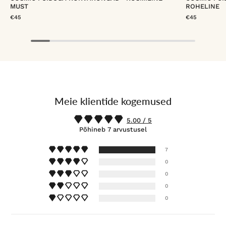
MUST
ROHELINE
€45
€45
Meie klientide kogemused
5.00 / 5
Põhineb 7 arvustusel
7
0
0
0
0