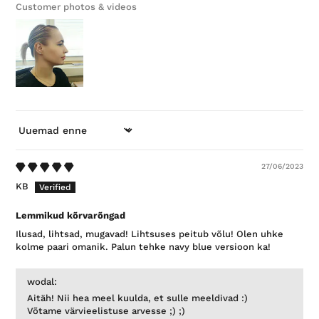
Customer photos & videos
SORTEERI
27/06/2023
KB
Lemmikud kõrvarõngad
Ilusad, lihtsad, mugavad! Lihtsuses peitub võlu! Olen uhke
kolme paari omanik. Palun tehke navy blue versioon ka!
wodal:
Aitäh! Nii hea meel kuulda, et sulle meeldivad :)
Võtame värvieelistuse arvesse ;) ;)