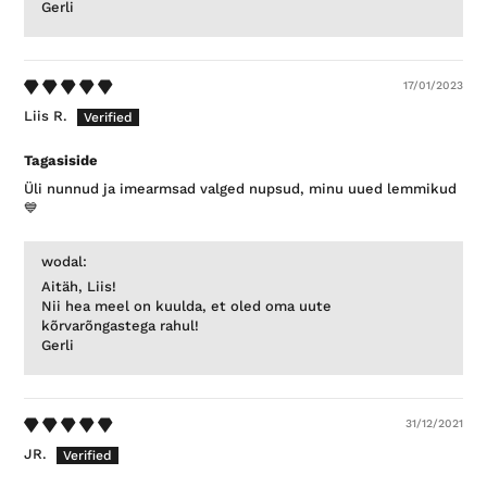
Gerli
17/01/2023
Liis R.
Tagasiside
Üli nunnud ja imearmsad valged nupsud, minu uued lemmikud
💙
wodal:
Aitäh, Liis!
Nii hea meel on kuulda, et oled oma uute
kõrvarõngastega rahul!
Gerli
31/12/2021
JR.