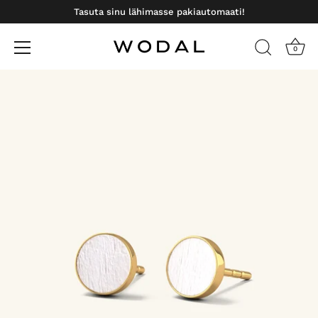
Tasuta sinu lähimasse pakiautomaati!
0
Otse
sisu
juurde