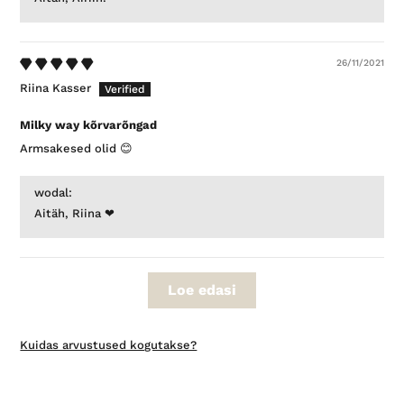
26/11/2021
Riina Kasser
Milky way kõrvarõngad
Armsakesed olid 😊
wodal:
Aitäh, Riina ❤
Loe edasi
Kuidas arvustused kogutakse?