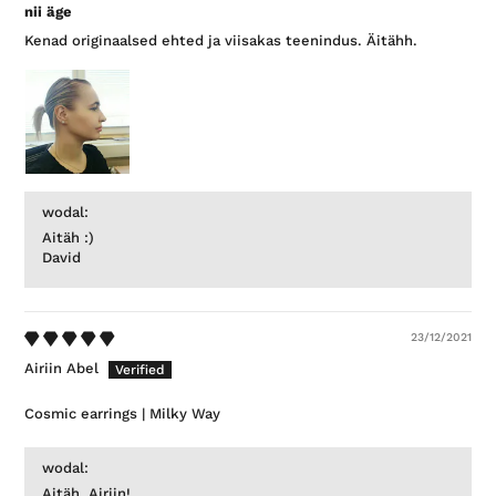
nii äge
Kenad originaalsed ehted ja viisakas teenindus. Äitähh.
wodal:
Aitäh :)
David
23/12/2021
Airiin Abel
Cosmic earrings | Milky Way
wodal:
Aitäh, Airiin!