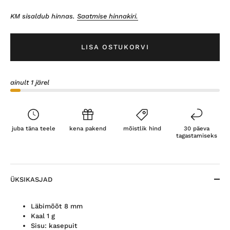
KM sisaldub hinnas.
Saatmise hinnakiri.
LISA OSTUKORVI
ainult 1 järel
juba täna teele
kena pakend
mõistlik hind
30 päeva
tagastamiseks
ÜKSIKASJAD
Läbimõõt 8 mm
Kaal 1 g
Sisu: kasepuit