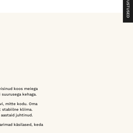
ARVUSTUSED
eisinud koos meiega
i suurusega kehaga.
ivi, mitte kodu. Oma
 stabiilne kliima.
aastaid juhtinud.
parimad käsilased, keda