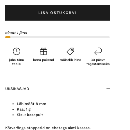
LISA OSTUKORVI
ainult 1 järel
juba täna
kena pakend
mõistlik hind
30 päeva
teele
tagastamiseks
ÜKSIKASJAD
Läbimõõt 8 mm
Kaal 1 g
Sisu: kasepuit
Kõrvarõnga stopperid on ehetega alati kaasas.