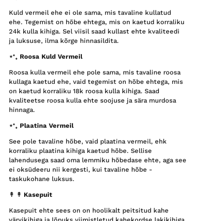
Kuld vermeil ehe ei ole sama, mis tavaline kullatud
ehe. Tegemist on hõbe ehtega, mis on kaetud korraliku
24k kulla kihiga. Sel viisil saad kullast ehte kvaliteedi
ja luksuse, ilma kõrge hinnasildita.
⋆⁺₊ Roosa Kuld Vermeil
Roosa kulla vermeil ehe pole sama, mis tavaline roosa
kullaga kaetud ehe, vaid tegemist on hõbe ehtega, mis
on kaetud korraliku 18k roosa kulla kihiga. Saad
kvaliteetse roosa kulla ehte soojuse ja sära murdosa
hinnaga.
⋆⁺₊ Plaatina Vermeil
See pole tavaline hõbe, vaid plaatina vermeil, ehk
korraliku plaatina kihiga kaetud hõbe. Sellise
lahendusega saad oma lemmiku hõbedase ehte, aga see
ei oksüdeeru nii kergesti, kui tavaline hõbe -
taskukohane luksus.
↟ ↟
Kasepuit
Kasepuit ehte sees on on hoolikalt peitsitud kahe
värvikihiga ja lõpuks viimistletud kahekordse lakikihiga,