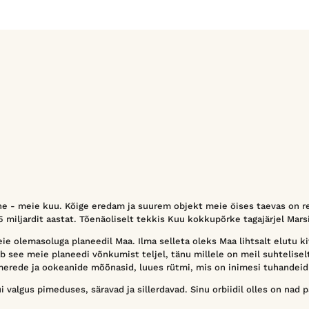
e - meie kuu. Kõige eredam ja suurem objekt meie öises taevas on r
 miljardit aastat. Tõenäoliselt tekkis Kuu kokkupõrke tagajärjel Mars
ie olemasoluga planeedil Maa. Ilma selleta oleks Maa lihtsalt elutu k
b see meie planeedi võnkumist teljel, tänu millele on meil suhteliselt
erede ja ookeanide mõõnasid, luues rütmi, mis on inimesi tuhandeid 
 valgus pimeduses, säravad ja sillerdavad. Sinu orbiidil olles on nad 