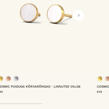
kuld vermeil
roosa kuld vermeil
plaatina vermeil
OSMIC PUIDUGA KÕRVARÕNGAD・LINNUTEE VALGE
COSMIC
45
€45