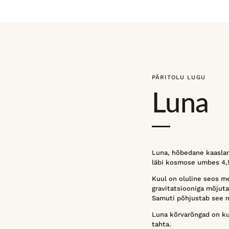
PÄRITOLU LUGU
Luna
Luna, hõbedane kaaslan
läbi kosmose umbes 4,5
Kuul on oluline seos me
gravitatsiooniga mõjuta
Samuti põhjustab see m
Luna kõrvarõngad on kui
tahta.