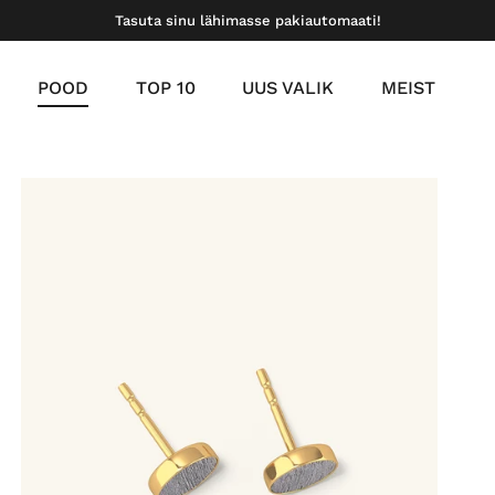
Tasuta sinu lähimasse pakiautomaati!
POOD
TOP 10
UUS VALIK
MEIST
meil
a kuld vermeil
plaatina vermeil