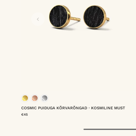
vermeil
a vermeil
kuld vermeil
roosa kuld vermeil
plaatina verm
COSMIC PUIDUGA KÕRVARÕNGAD・KOSMILINE MUST
€45