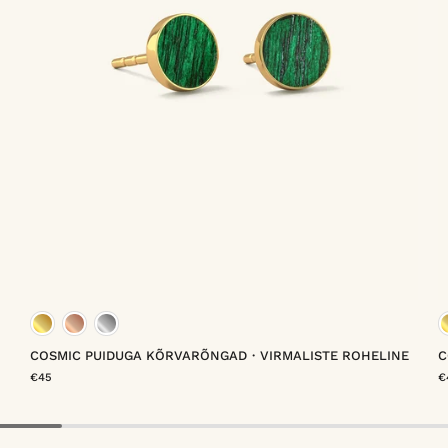
eil
kuld vermeil
roosa kuld vermeil
plaatina vermeil
COSMIC PUIDUGA KÕRVARÕNGAD・VIRMALISTE ROHELINE
C
€45
€